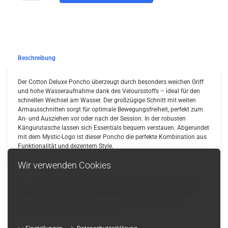
Beschreibung
Der Cotton Deluxe Poncho überzeugt durch besonders weichen Griff
und hohe Wasseraufnahme dank des Veloursstoffs – ideal für den
schnellen Wechsel am Wasser. Der großzügige Schnitt mit weiten
Armausschnitten sorgt für optimale Bewegungsfreiheit, perfekt zum
An- und Ausziehen vor oder nach der Session. In der robusten
Kängurutasche lassen sich Essentials bequem verstauen. Abgerundet
mit dem Mystic-Logo ist dieser Poncho die perfekte Kombination aus
Funktionalität und dezentem Style.
Wir verwenden Cookies
Wir setzen auf dieser Webseite Cookies ein. Mit der Nutzung unserer
Webseite, stimmen Sie der Verwendung von Cookies zu. Weitere
Zurück
Information dazu, wie wir Cookies einsetzen, und wie Sie die
Voreinstellungen verändern können: