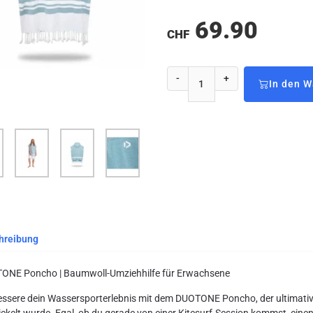
69.90
CHF
-
+
In den 
hreibung
ONE Poncho | Baumwoll-Umziehhilfe für Erwachsene
ssere dein Wassersporterlebnis mit dem DUOTONE Poncho, der ultimativen
ckelt wurde. Egal, ob du gerade von einer Kitesurf-Session kommst, ein