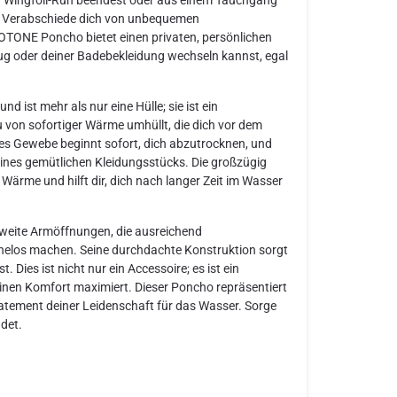
on. Verabschiede dich von unbequemen
TONE Poncho bietet einen privaten, persönlichen
g oder deiner Badebekleidung wechseln kannst, egal
 ist mehr als nur eine Hülle; sie ist ein
u von sofortiger Wärme umhüllt, die dich vor dem
es Gewebe beginnt sofort, dich abzutrocknen, und
ines gemütlichen Kleidungsstücks. Die großzügig
Wärme und hilft dir, dich nach langer Zeit im Wasser
r weite Armöffnungen, die ausreichend
elos machen. Seine durchdachte Konstruktion sorgt
 Dies ist nicht nur ein Accessoire; es ist ein
einen Komfort maximiert. Dieser Poncho repräsentiert
tatement deiner Leidenschaft für das Wasser. Sorge
det.