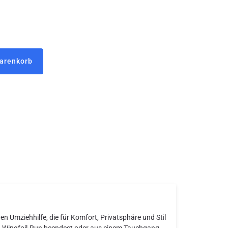
Warenkorb
 Umziehhilfe, die für Komfort, Privatsphäre und Stil
en Wingfoil-Run beendest oder aus einem Tauchgang