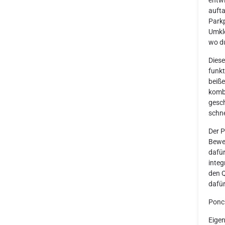
aufta
Parkp
Umkle
wo du
Diese
funkt
beiße
kombi
gesch
schn
Der P
Beweg
dafür
integ
den Q
dafür
Ponc
Eigen