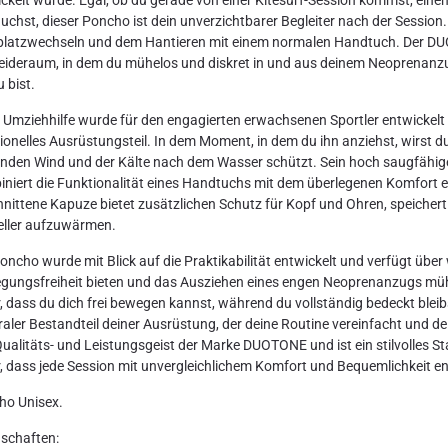
uchst, dieser Poncho ist dein unverzichtbarer Begleiter nach der Sessi
latzwechseln und dem Hantieren mit einem normalen Handtuch. Der DUO
ideraum, in dem du mühelos und diskret in und aus deinem Neoprenanzu
 bist.
 Umziehhilfe wurde für den engagierten erwachsenen Sportler entwickelt und
ionelles Ausrüstungsteil. In dem Moment, in dem du ihn anziehst, wirst d
nden Wind und der Kälte nach dem Wasser schützt. Sein hoch saugfähig
niert die Funktionalität eines Handtuchs mit dem überlegenen Komfort e
nittene Kapuze bietet zusätzlichen Schutz für Kopf und Ohren, speichert 
eller aufzuwärmen.
oncho wurde mit Blick auf die Praktikabilität entwickelt und verfügt übe
ungsfreiheit bieten und das Ausziehen eines engen Neoprenanzugs müh
, dass du dich frei bewegen kannst, während du vollständig bedeckt bleibst.
raler Bestandteil deiner Ausrüstung, der deine Routine vereinfacht und d
ualitäts- und Leistungsgeist der Marke DUOTONE und ist ein stilvolles S
, dass jede Session mit unvergleichlichem Komfort und Bequemlichkeit en
ho Unisex.
schaften: